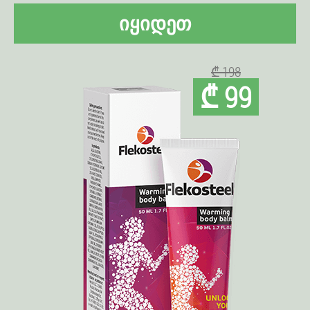
ᲘᲧᲘᲓᲔᲗ
₾ 198
₾ 99