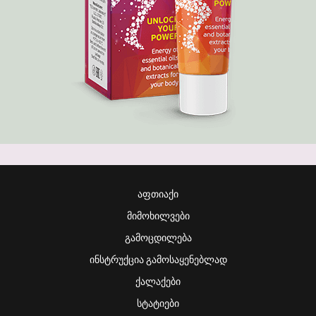
ᲐᲤᲗᲘᲐᲥᲘ
ᲛᲘᲛᲝᲮᲘᲚᲕᲔᲑᲘ
ᲒᲐᲛᲝᲪᲓᲘᲚᲔᲑᲐ
ᲘᲜᲡᲢᲠᲣᲥᲪᲘᲐ ᲒᲐᲛᲝᲡᲐᲧᲔᲜᲔᲑᲚᲐᲓ
ᲥᲐᲚᲐᲥᲔᲑᲘ
ᲡᲢᲐᲢᲘᲔᲑᲘ