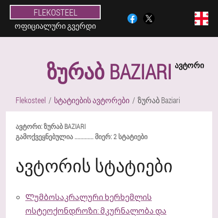
FLEKOSTEEL
ᲝᲤᲘᲪᲘᲐᲚᲣᲠᲘ ᲒᲕᲔᲠᲓᲘ
ᲖᲣᲠᲐᲑ BAZIARI
ᲐᲕᲢᲝᲠᲘ
Flekosteel
სტატიების ავტორები
ზურაბ Baziari
ᲐᲕᲢᲝᲠᲘ:
ᲖᲣᲠᲐᲑ
BAZIARI
ᲒᲐᲛᲝᲥᲕᲔᲧᲜᲔᲑᲣᲚᲘᲐ ............. ᲛᲘᲔᲠ:
2 ᲡᲢᲐᲢᲘᲔᲑᲘ
ᲐᲕᲢᲝᲠᲘᲡ ᲡᲢᲐᲢᲘᲔᲑᲘ
Ლუმბოსაკრალური ხერხემლის
ოსტეოქონდროზი: მკურნალობა და