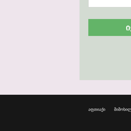
Ი
ᲐᲤᲗᲘᲐᲥᲘ
ᲛᲘᲛᲝᲮᲘᲚ