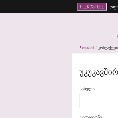
FLEKOSTEEL
ᲝᲤᲘ
Flekosteel
კონტაქტებ
ᲣᲙᲣᲙᲐᲕᲨᲘ
სახელი
ტელეფონი