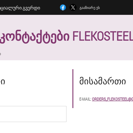
ᲪᲘᲐᲚᲣᲠᲘ ᲒᲕᲔᲠᲓᲘ
ᲒᲐᲐᲖᲘᲐᲠᲔ ᲔᲡ
ᲙᲝᲜᲢᲐᲥᲢᲔᲑᲘ FLEKOSTEE
ი
ᲠᲘ
ᲛᲘᲡᲐᲛᲐᲠᲗᲘ
E-MAIL:
ORDERS_FLEKOSTEEL@G