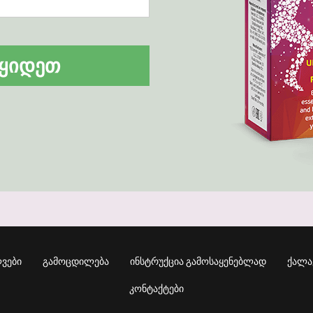
ᲧᲘᲓᲔᲗ
ᲕᲔᲑᲘ
ᲒᲐᲛᲝᲪᲓᲘᲚᲔᲑᲐ
ᲘᲜᲡᲢᲠᲣᲥᲪᲘᲐ ᲒᲐᲛᲝᲡᲐᲧᲔᲜᲔᲑᲚᲐᲓ
ᲥᲐᲚᲐ
ᲙᲝᲜᲢᲐᲥᲢᲔᲑᲘ