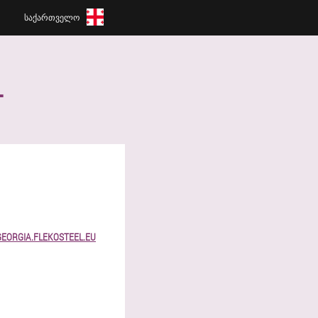
ᲡᲐᲥᲐᲠᲗᲕᲔᲚᲝ
L
EORGIA.FLEKOSTEEL.EU