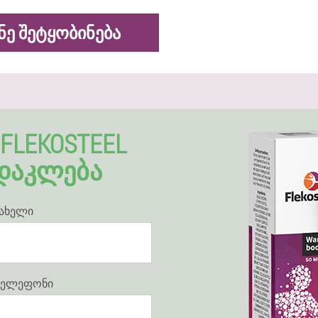
ᲜᲔ ᲨᲔᲢᲧᲝᲑᲘᲜᲔᲑᲐ
FLEKOSTEEL
ᲓᲐᲙᲚᲔᲑᲐ
სახელი
 ტელეფონი