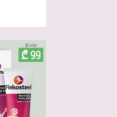
₾ 198
₾ 99