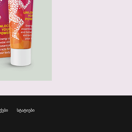
ᲥᲔᲑᲘ
ᲡᲢᲐᲢᲘᲔᲑᲘ