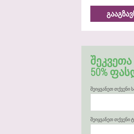
ᲒᲐᲐᲒᲖᲐᲕ
ᲨᲔᲙᲕᲔᲗᲐ 
50% ᲤᲐᲡ
შეიყვანეთ თქვენი 
შეიყვანეთ თქვენი