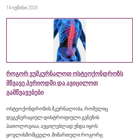
14 ივნისი 2026
ᲠᲝᲒᲝᲠ ᲕᲣᲛᲙᲣᲠᲜᲐᲚᲝᲗ ᲝᲡᲢᲔᲝᲥᲝᲜᲓᲠᲝᲖᲡ
ᲛᲬᲕᲐᲕᲔ ᲞᲔᲠᲘᲝᲓᲨᲘ ᲓᲐ ᲐᲕᲘᲪᲘᲚᲝᲗ
ᲒᲐᲛᲬᲕᲐᲕᲔᲑᲔᲑᲘ
ოსტეოქონდროზის მკურნალობა, რომელიც
დეგენერაციულ-დისტროფიული გენეზის
პათოლოგიაა, აუცილებლად უნდა იყოს
ყოვლისმომცველი, მიმართული როგორც