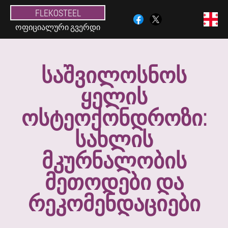
FLEKOSTEEL
ᲝᲤᲘᲪᲘᲐᲚᲣᲠᲘ ᲒᲕᲔᲠᲓᲘ
ᲡᲐᲨᲕᲘᲚᲝᲡᲜᲝᲡ
ᲧᲔᲚᲘᲡ
ᲝᲡᲢᲔᲝᲥᲝᲜᲓᲠᲝᲖᲘ:
ᲡᲐᲮᲚᲘᲡ
ᲛᲙᲣᲠᲜᲐᲚᲝᲑᲘᲡ
ᲛᲔᲗᲝᲓᲔᲑᲘ ᲓᲐ
ᲠᲔᲙᲝᲛᲔᲜᲓᲐᲪᲘᲔᲑᲘ