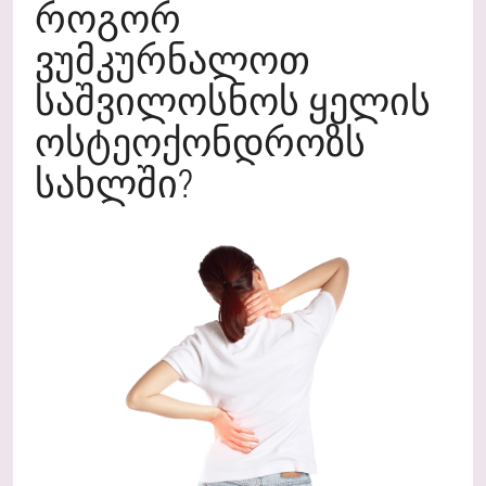
ᲠᲝᲒᲝᲠ
ᲕᲣᲛᲙᲣᲠᲜᲐᲚᲝᲗ
ᲡᲐᲨᲕᲘᲚᲝᲡᲜᲝᲡ ᲧᲔᲚᲘᲡ
ᲝᲡᲢᲔᲝᲥᲝᲜᲓᲠᲝᲖᲡ
ᲡᲐᲮᲚᲨᲘ?