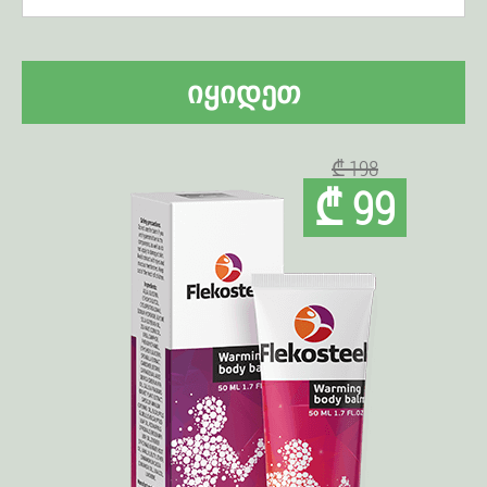
ᲘᲧᲘᲓᲔᲗ
₾ 198
₾ 99