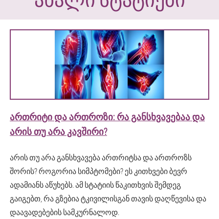
ᲐᲠᲗᲠᲘᲢᲘ ᲓᲐ ᲐᲠᲗᲠᲝᲖᲘ: ᲠᲐ ᲒᲐᲜᲡᲮᲕᲐᲕᲔᲑᲐᲐ ᲓᲐ
ᲐᲠᲘᲡ ᲗᲣ ᲐᲠᲐ ᲙᲐᲕᲨᲘᲠᲘ?
არის თუ არა განსხვავება ართრიტსა და ართროზს
შორის? როგორია სიმპტომები? ეს კითხვები ბევრ
ადამიანს აწუხებს. ამ სტატიის წაკითხვის შემდეგ
გაიგებთ, რა გზებია ტკივილისგან თავის დაღწევისა და
დაავადებების სამკურნალოდ.