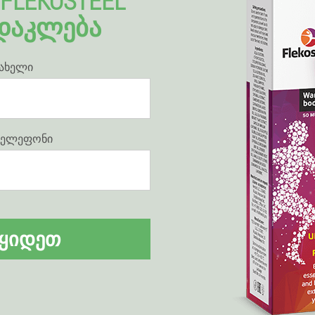
FLEKOSTEEL
ᲓᲐᲙᲚᲔᲑᲐ
სახელი
 ტელეფონი
ᲧᲘᲓᲔᲗ