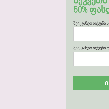
ᲨᲔᲙᲕᲔᲗᲐ 
50% ᲤᲐᲡ
შეიყვანეთ თქვენი 
შეიყვანეთ თქვენი
Ი