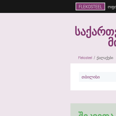
FLEKOSTEEL
ᲝᲤᲘ
ᲡᲐᲥᲐᲠᲗ
Მ
Flekosteel
ქალაქები
თბილისი