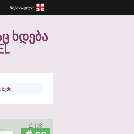
ᲡᲐᲥᲐᲠᲗᲕᲔᲚᲝ
Ც ᲮᲓᲔᲑᲐ
EL
ოხუმი
₾ 198